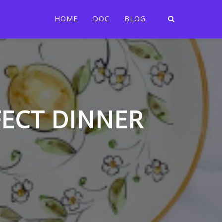
HOME
DOC
BLOG
FECT DINNER