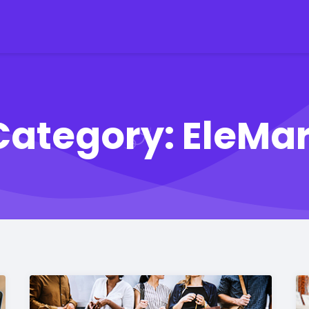
Category:
EleMar